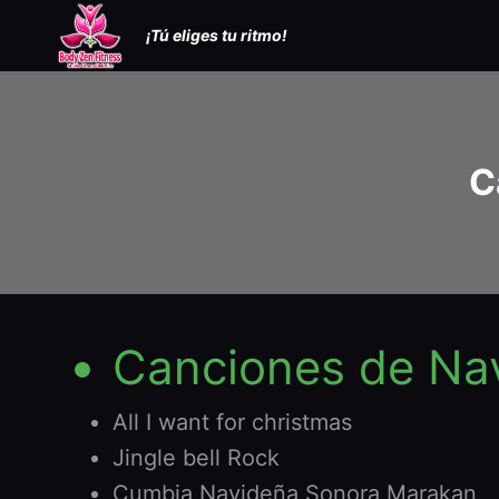
Saltar
¡Tú eliges tu ritmo!
al
contenido
C
Canciones de Na
All I want for christmas
Jingle bell Rock
Cumbia Navideña Sonora Marakan