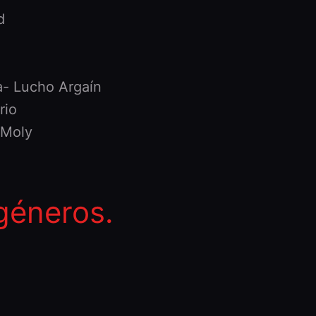
d
a- Lucho Argaín
rio
 Moly
géneros.