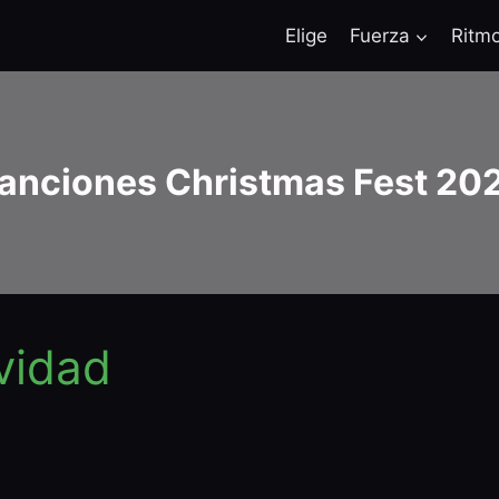
Elige
Fuerza
Ritm
anciones Christmas Fest 20
vidad