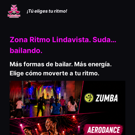
Saltar
¡Tú eliges tu ritmo!
al
contenido
Zona Ritmo Lindavista. Suda…
bailando.
Más formas de bailar. Más energía.
Elige cómo moverte a tu ritmo.